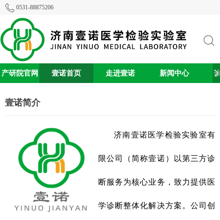
0531-88875206
产研院官网
壹诺首页
走进壹诺
新闻中心
0
72
76
壹诺简介
济南壹诺医学检验实验室有
限公司（简称壹诺）以第三方诊
断服务为核心业务，致力提供医
学诊断整体化解决方案。公司创